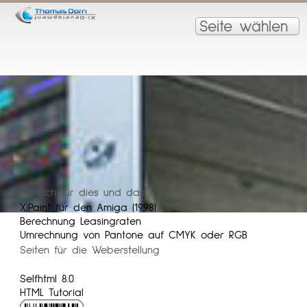
Seite wählen
Hilfreich für dies und das
XiPaint für den Amiga (1998)
Berechnung Leasingraten
Umrechnung von Pantone auf CMYK oder RGB
Seiten für die Weberstellung
Selfhtml 8.0
HTML Tutorial