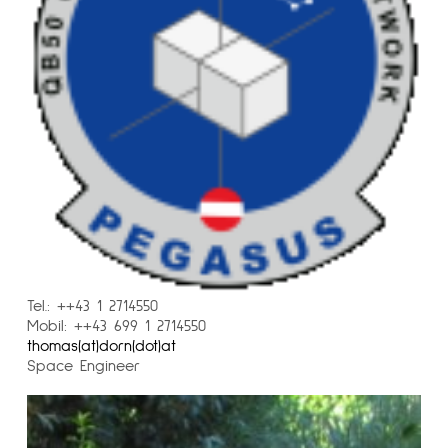
Tel.: ++43 1 2714550
Mobil: ++43 699 1 2714550
thomas(at)dorn(dot)at
Space Engineer